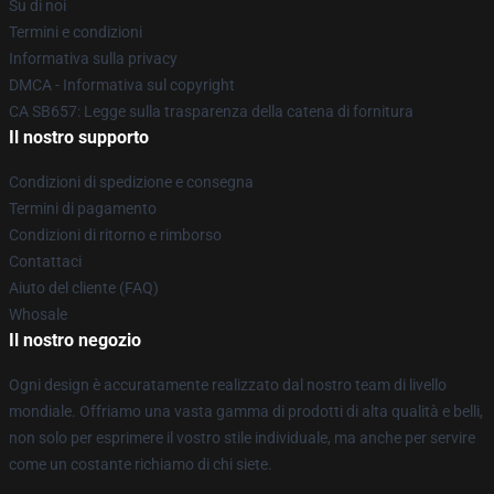
Su di noi
Termini e condizioni
Informativa sulla privacy
DMCA - Informativa sul copyright
CA SB657: Legge sulla trasparenza della catena di fornitura
Il nostro supporto
Condizioni di spedizione e consegna
Termini di pagamento
Condizioni di ritorno e rimborso
Contattaci
Aiuto del cliente (FAQ)
Whosale
Il nostro negozio
Ogni design è accuratamente realizzato dal nostro team di livello
mondiale. Offriamo una vasta gamma di prodotti di alta qualità e belli,
non solo per esprimere il vostro stile individuale, ma anche per servire
come un costante richiamo di chi siete.