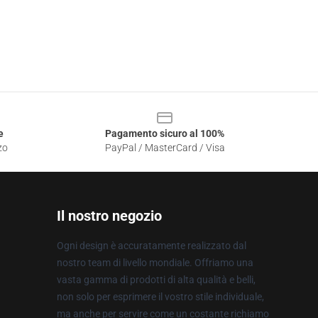
e
Pagamento sicuro al 100%
zo
PayPal / MasterCard / Visa
Il nostro negozio
Ogni design è accuratamente realizzato dal
nostro team di livello mondiale. Offriamo una
vasta gamma di prodotti di alta qualità e belli,
non solo per esprimere il vostro stile individuale,
ma anche per servire come un costante richiamo