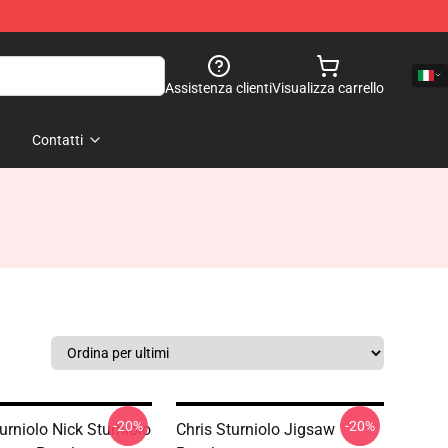
Assistenza clienti
Visualizza carrello
Contatti
-20%
-20%
urniolo Nick Sturniolo
Chris Sturniolo Jigsaw