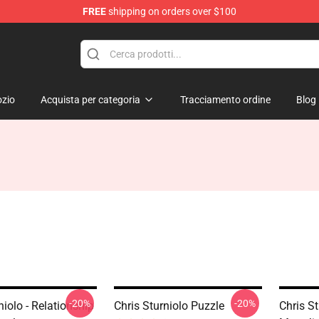
FREE
shipping on orders over $100
op
zio
Acquista per categoria
Tracciamento ordine
Blog
-20%
-20%
niolo - Relationship
Chris Sturniolo Puzzle
Chris St