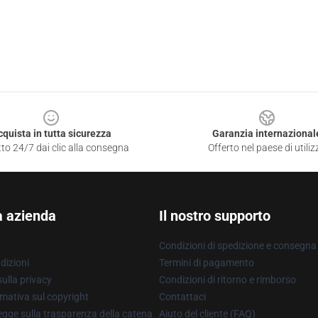
cquista in tutta sicurezza
Garanzia internazional
to 24/7 dai clic alla consegna
Offerto nel paese di utiliz
a azienda
Il nostro supporto
Condizioni di spedizione e consegna
dizioni
Termini di pagamento
ulla privacy
Condizioni di ritorno e rimborso
mativa sul copyright
Contattaci
gge sulla trasparenza della catena
Aiuto del cliente (FAQ)