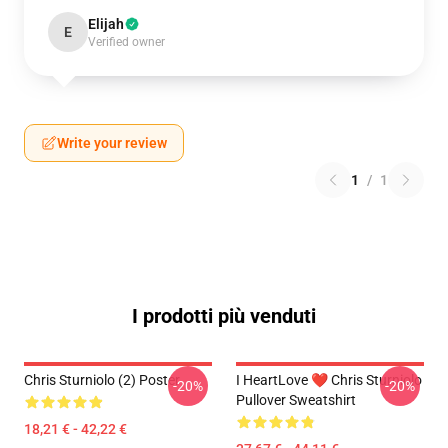
Elijah
E
Verified owner
Write your review
1
/
1
I prodotti più venduti
Chris Sturniolo (2) Poster
I HeartLove ❤️ Chris Sturniolo
-20%
-20%
Pullover Sweatshirt
18,21 € - 42,22 €