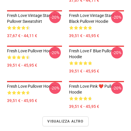
37,67 € - 44,11 €
Fresh Love Vintage Stars Blue
Fresh Love Vintage Stars
-20%
-20%
Pullover Sweatshirt
Black Pullover Hoodie
37,67 € - 44,11 €
39,51 € - 45,95 €
Fresh Love Pullover Hoodie
Fresh Love F Blue Pullover
-20%
-20%
Hoodie
39,51 € - 45,95 €
39,51 € - 45,95 €
Fresh Love Pullover Hoodie
Fresh Love Pink ❤️ Pullover
-20%
-20%
Hoodie
39,51 € - 45,95 €
39,51 € - 45,95 €
VISUALIZZA ALTRO