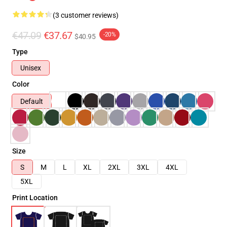
(3 customer reviews)
€47.09
€37.67
-20%
$40.95
Type
Unisex
Color
Default
Size
S
M
L
XL
2XL
3XL
4XL
5XL
Print Location