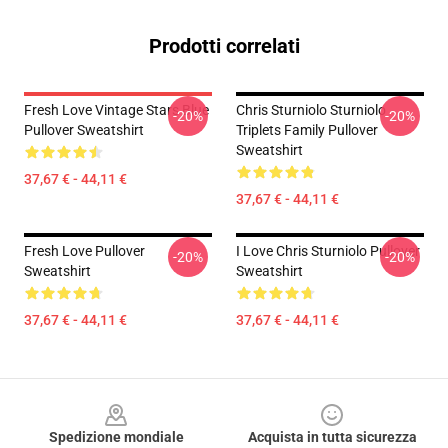
Prodotti correlati
Fresh Love Vintage Stars Blue
Chris Sturniolo Sturniolo
-20%
-20%
Pullover Sweatshirt
Triplets Family Pullover
Sweatshirt
37,67 € - 44,11 €
37,67 € - 44,11 €
Fresh Love Pullover
I Love Chris Sturniolo Pullover
-20%
-20%
Sweatshirt
Sweatshirt
37,67 € - 44,11 €
37,67 € - 44,11 €
Footer
Spedizione mondiale
Acquista in tutta sicurezza