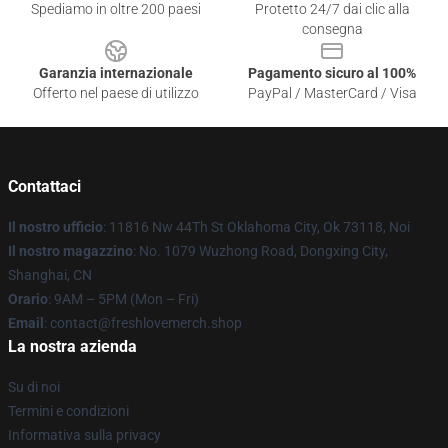
Spediamo in oltre 200 paesi
Protetto 24/7 dai clic alla
consegna
Garanzia internazionale
Pagamento sicuro al 100%
Offerto nel paese di utilizzo
PayPal / MasterCard / Visa
Contattaci
Il nostro ufficio
: 11816 Nw 44Th St Oklahoma City, Ok 73118, Noi
Il nostro magazzino
: No. 1079 Wuzhong Road, Dongxing City,
Shanghai, CN
Orario
: 9AM – 5PM (Mon – Fri)
Email
: contact@freshlovemerch.shop
La nostra azienda
Su di noi
Termini e condizioni
Informativa sulla privacy