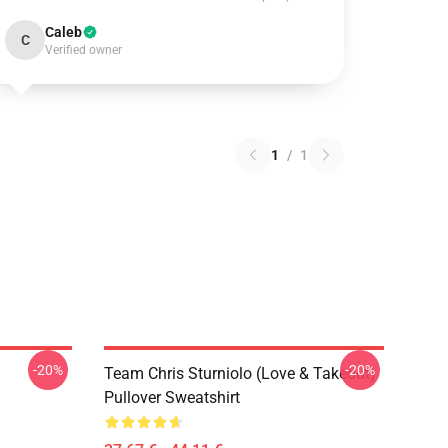
Caleb
C
Verified owner
1
/
1
-20%
-20%
Team Chris Sturniolo (Love & Takeout)
Pullover Sweatshirt