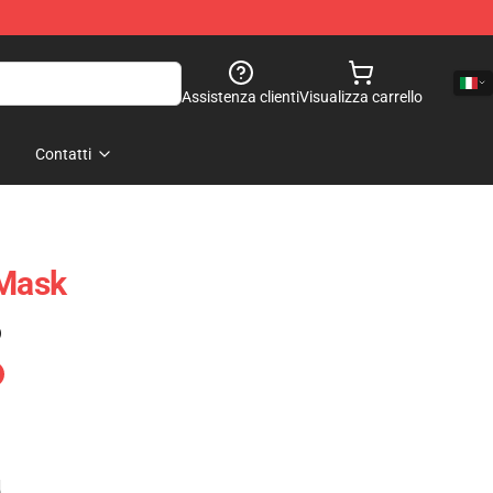
Assistenza clienti
Visualizza carrello
Contatti
 Mask
)
e