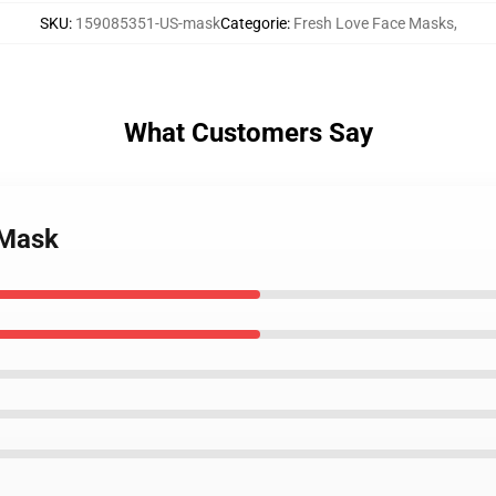
SKU
:
159085351-US-mask
Categorie
:
Fresh Love Face Masks
,
What Customers Say
 Mask