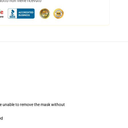
dotto non viene ricevuto
se unable to remove the mask without
ed