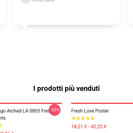
Verified owner
I prodotti più venduti
-20%
go Arched LA 0805 Fresh
Fresh Love Poster
rts
18,21 € - 42,22 €