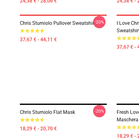
24,38 € - 28,06 €
24,38 € - 
-20%
Chris Sturniolo Pullover Sweatshirt
I Love Chr
Sweatshir
37,67 € - 44,11 €
37,67 € - 
-20%
Chris Sturniolo Flat Mask
Fresh Lov
Maschera
18,29 € - 20,70 €
18,29 € - 