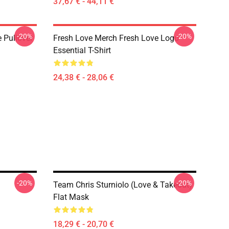
37,67 € - 44,11 €
-20%
-20%
 Pullover
Fresh Love Merch Fresh Love Logo
Essential T-Shirt
24,38 € - 28,06 €
-20%
-20%
Team Chris Sturniolo (Love & Takeout)
Flat Mask
18,29 € - 20,70 €