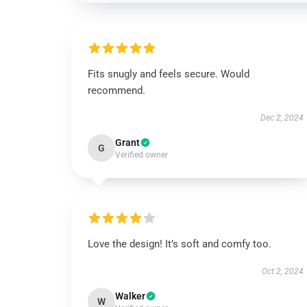
Fits snugly and feels secure. Would
recommend.
Dec 2, 2024
Grant
G
Verified owner
Love the design! It’s soft and comfy too.
Oct 2, 2024
Walker
W