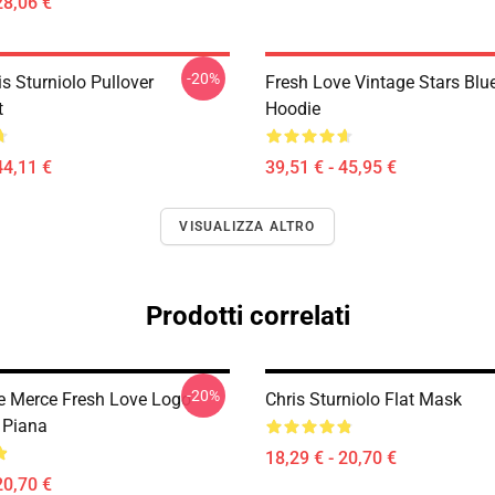
28,06 €
-20%
is Sturniolo Pullover
Fresh Love Vintage Stars Blue
t
Hoodie
44,11 €
39,51 € - 45,95 €
VISUALIZZA ALTRO
Prodotti correlati
-20%
e Merce Fresh Love Logo
Chris Sturniolo Flat Mask
 Piana
18,29 € - 20,70 €
20,70 €