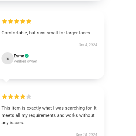
Comfortable, but runs small for larger faces.
Oct 4, 2024
Esme
E
Verified owner
This item is exactly what I was searching for. It
meets all my requirements and works without
any issues.
Sep 15, 2024