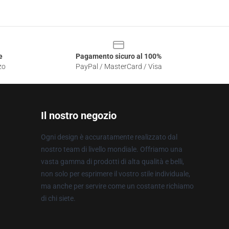
e
Pagamento sicuro al 100%
zo
PayPal / MasterCard / Visa
Il nostro negozio
Ogni design è accuratamente realizzato dal
nostro team di livello mondiale. Offriamo una
vasta gamma di prodotti di alta qualità e belli,
non solo per esprimere il vostro stile individuale,
ma anche per servire come un costante richiamo
di chi siete.