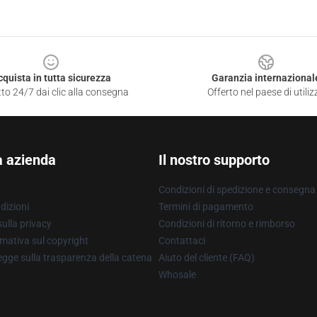
cquista in tutta sicurezza
Garanzia internazional
to 24/7 dai clic alla consegna
Offerto nel paese di utiliz
a azienda
Il nostro supporto
Condizioni di spedizione e consegna
dizioni
Termini di pagamento
ulla privacy
Condizioni di ritorno e rimborso
mativa sul copyright
Contattaci
gge sulla trasparenza della catena
Aiuto del cliente (FAQ)
Whosale