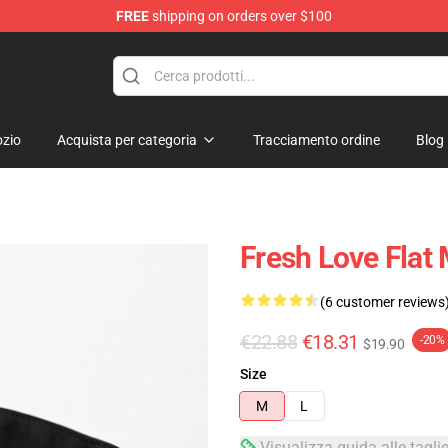
FREE
shipping on orders over $100
op
zio
Acquista per categoria
Tracciamento ordine
Blog
Fresh Love Flat
(6 customer reviews
€22.88
€18.31
-20%
$19.90
Size
M
L
Visualizza guida alle tagli