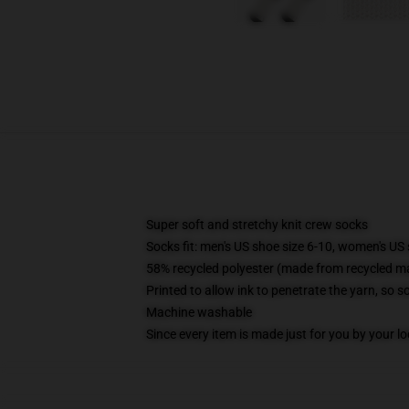
Super soft and stretchy knit crew socks
Socks fit: men's US shoe size 6-10, women's US 
58% recycled polyester (made from recycled ma
Printed to allow ink to penetrate the yarn, so 
Machine washable
Since every item is made just for you by your loc