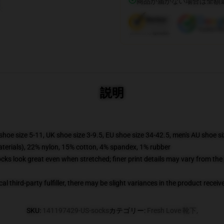
商品が届かない場合は全額
説明
shoe size 5-11, UK shoe size 3-9.5, EU shoe size 34-42.5, men's AU shoe s
terials), 22% nylon, 15% cotton, 4% spandex, 1% rubber
socks look great even when stretched; finer print details may vary from th
al third-party fulfiller, there may be slight variances in the product receiv
SKU
:
141197429-US-socks
カテゴリー
:
Fresh Love 靴下
,