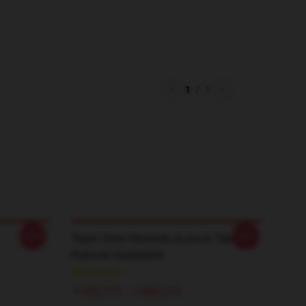
1
/
1
-20%
-20%
Team Chris Sturniolo (Love & Takeout)
Pullover Sweatshirt
￥593,775 - ￥695,275