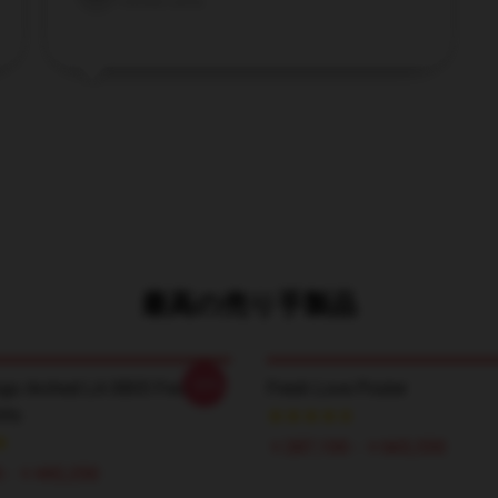
Verified owner
最高の売り手製品
-20%
go Arched LA 0805 Fresh
Fresh Love Poster
rts
￥287,100 - ￥665,550
 - ￥442,250