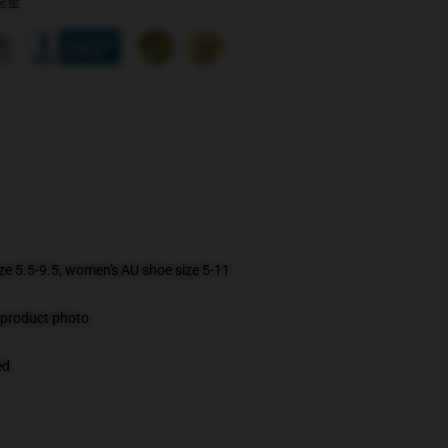
返金
ize 5.5-9.5, women's AU shoe size 5-11
e product photo
ed