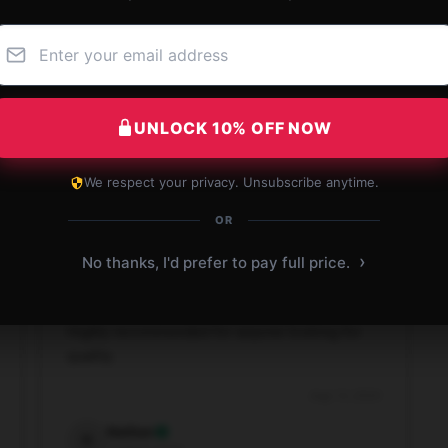
This item works perfectly and has exceeded
my expectations. It’s a great addition to my
collection.
UNLOCK 10% OFF NOW
Dec 6, 2024
We respect your privacy. Unsubscribe anytime.
Elise
E
Verified owner
OR
›
No thanks, I'd prefer to pay full price.
Highly recommended for anyone looking for
quality.
Aug 13, 2024
Nathan
N