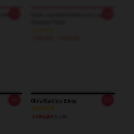
-20%
-20%
 Pullover
Fresh Love Merch Fresh Love Logo
Essential T-Shirt
￥384,250 - ￥442,250
-20%
-20%
Chris Sturniolo Socks
￥288,405
$19.89