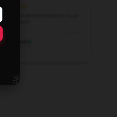
Good quality. Matched descriptions. You get
what you pay for.
Dec 2, 2024
Elizabeth
E
Verified owner
🎁