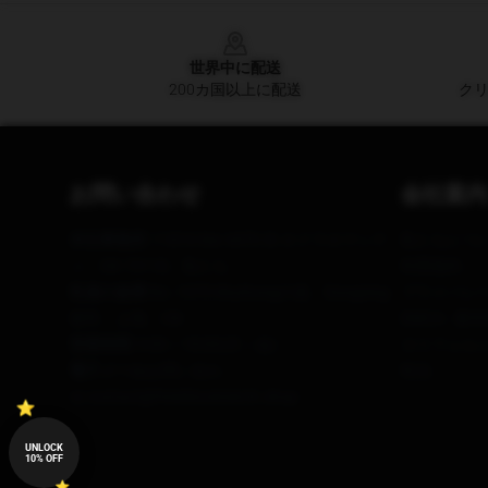
Footer
世界中に配送
200カ国以上に配送
クリ
お問い合わせ
会社案内
本社事務所
: 11816 Nw 44Th St オクラホマシテ
私たちにつ
ィ、OK 73118、私たち
利用規約
私達の倉庫
:No. 1079 Wuzhongの道、Dongxing
プライバシ
都市、上海、CN
DMCA - 
営業時間
: 9:00～18:00(月～金)
カリフォルニ
電子メール
お問い合わ
性法
せ:contact@freshlovemerch.shop
UNLOCK
10% OFF