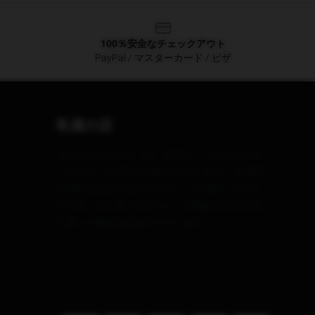
100％安全なチェックアウト
PayPal / マスターカード / ビザ
私達の店
それぞれのデザインは、世界トップクラスのチ
ームによって丁寧に制作されています。 お客様
の個性を表現するだけでなく、お客様一人ひと
りの想いを定着させるべく、多種多様な高品質
で美しい製品をお届けいたします。