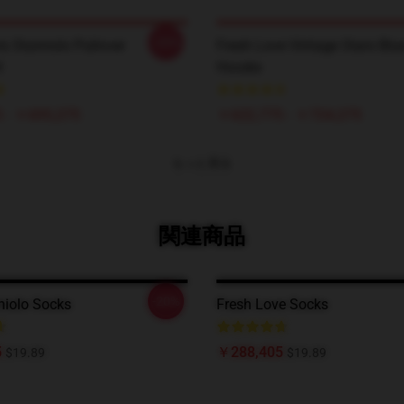
-20%
is Sturniolo Pullover
Fresh Love Vintage Stars Blue
t
Hoodie
 - ￥695,275
￥622,775 - ￥724,275
もっと見る
関連商品
-20%
niolo Socks
Fresh Love Socks
5
￥288,405
$19.89
$19.89