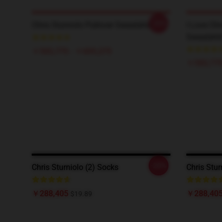
-20%
Chris Sturniolo Pullover Sweatshirt
I Love Chr
Sweatshir
￥593,775 - ￥695,275
￥593,775
-20%
Chris Sturniolo (2) Socks
Chris Stur
￥288,405
￥288,40
$19.89