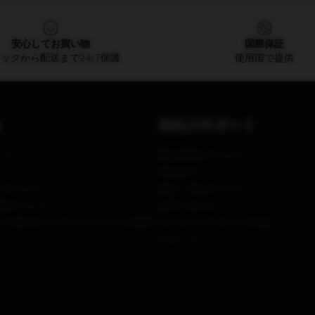
安心してお買い物
国際保証
ックから配送まで24/7保護
使用国で提供
当社のサポート
いて
配送&配送ポリシー
支払条件
ーポリシー
返品・返金ポリシー
著作権ポリシー
お問い合わせ
アSB657: サプライチェーンの透明
カスタマーサポート(FAQ)
スタッフ