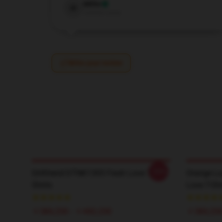
Millie
M
Verified owner
Write your review
-20%
Girlfriend DTNK1305 Fresh Love T-
Orange Lo
Shirts
Love T-Shi
￥384,250 - ￥442,250
￥384,250