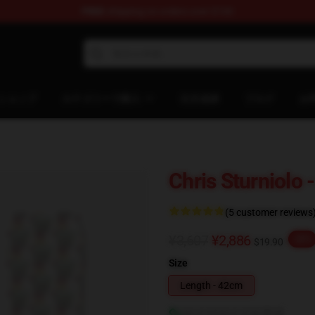
FREE
shipping on orders over $100
op
ショップ
カテゴリーで購入
注文追跡
ブログ
お
Chris Sturniolo 
(5 customer reviews
¥3,607
¥2,886
-20%
$19.90
Size
Length - 42cm
サイズガイドを見る