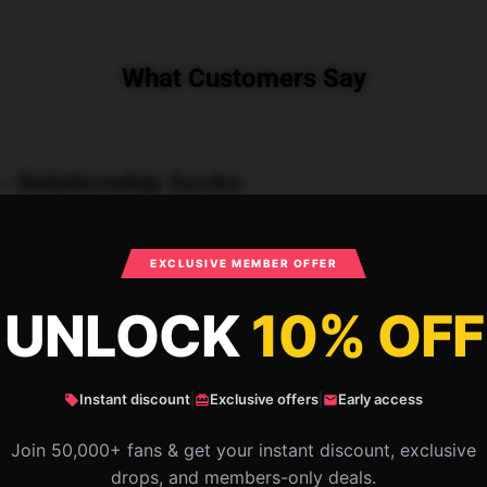
What Customers Say
 - Relationship Socks
EXCLUSIVE MEMBER OFFER
UNLOCK
10% OFF
Instant discount
|
Exclusive offers
|
Early access
Join 50,000+ fans & get your instant discount, exclusive
drops, and members-only deals.