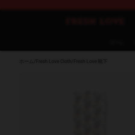
Fresh Love Store - Official Fresh Love Merchandise Sh
ホーム
ホーム
/
Fresh Love Cloth
/
Fresh Love 靴下