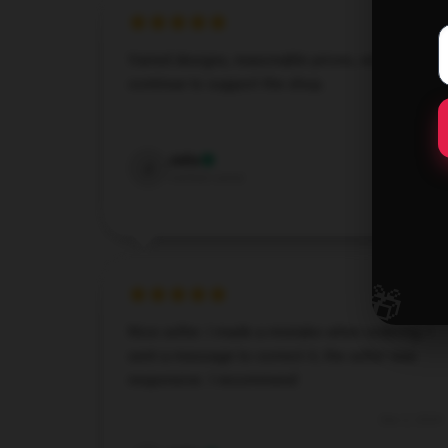
Varied designs, reasonable prices, will
continue to support the shop.
Dec 8, 2024
Julia
J
Verified owner
🎁
Nice seller. I made a mistake when ordering. I
sent a message to correct it, the seller was
responsive. I recommend
Dec 2, 2024