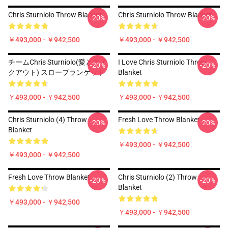
Chris Sturniolo Throw Blanket
Chris Sturniolo Throw Blanket
-20%
-20%
￥493,000 - ￥942,500
￥493,000 - ￥942,500
チームChris Sturniolo(愛とテイ
I Love Chris Sturniolo Throw
-20%
-20%
クアウト) スローブランケット
Blanket
￥493,000 - ￥942,500
￥493,000 - ￥942,500
Chris Sturniolo (4) Throw
Fresh Love Throw Blanket
-20%
-20%
Blanket
￥493,000 - ￥942,500
￥493,000 - ￥942,500
Fresh Love Throw Blanket
Chris Sturniolo (2) Throw
-20%
-20%
Blanket
￥493,000 - ￥942,500
￥493,000 - ￥942,500