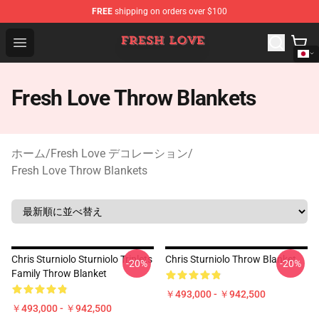
FREE
shipping on orders over $100
Fresh Love Store - Official Fresh Love Merchandise Shop
Open menu
Fresh Love Throw Blankets
ホーム
/
Fresh Love デコレーション
/
Fresh Love Throw Blankets
Chris Sturniolo Sturniolo Triplets
Chris Sturniolo Throw Blanket
-20%
-20%
Family Throw Blanket
￥493,000 - ￥942,500
￥493,000 - ￥942,500