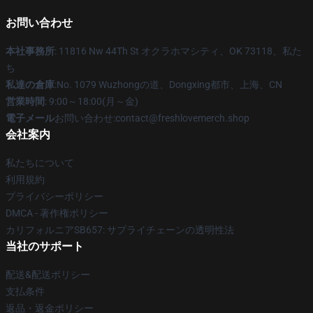
お問い合わせ
本社事務所
: 11816 Nw 44Th St オクラホマシティ、OK 73118、私た
ち
私達の倉庫
:No. 1079 Wuzhongの道、Dongxing都市、上海、CN
営業時間
: 9:00～18:00(月～金)
電子メール
お問い合わせ:contact@freshlovemerch.shop
会社案内
私たちについて
利用規約
プライバシーポリシー
DMCA - 著作権ポリシー
カリフォルニアSB657: サプライチェーンの透明性法
当社のサポート
配送&配送ポリシー
支払条件
返品・返金ポリシー