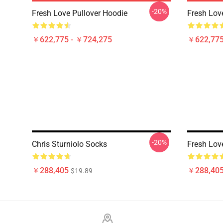
-20%
Fresh Love Pullover Hoodie
Fresh Lov
￥622,775 - ￥724,275
￥622,775
-20%
Chris Sturniolo Socks
Fresh Lov
￥288,405
￥288,40
$19.89
Footer