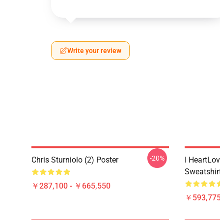
Write your review
-20%
Chris Sturniolo (2) Poster
I HeartLov
Sweatshir
￥287,100 - ￥665,550
￥593,775