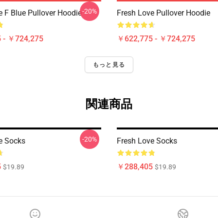
-20%
e F Blue Pullover Hoodie
Fresh Love Pullover Hoodie
 - ￥724,275
￥622,775 - ￥724,275
もっと見る
関連商品
-20%
e Socks
Fresh Love Socks
5
￥288,405
$19.89
$19.89