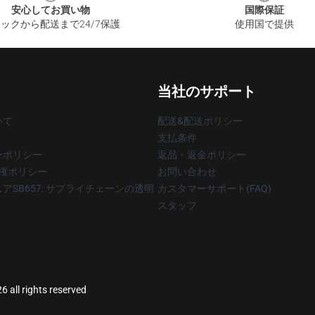
安心してお買い物
国際保証
ックから配送まで24/7保護
使用国で提供
当社のサポート
いて
配送&配送ポリシー
支払条件
ーポリシー
返品・返金ポリシー
著作権ポリシー
お問い合わせ
アSB657: サプライチェーンの透明
カスタマーサポート(FAQ)
スタッフ
 all rights reserved