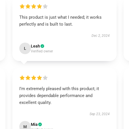
This product is just what I needed; it works
perfectly and is built to last.
Dec 2, 2024
Leah
L
Verified owner
I’m extremely pleased with this product; it
provides dependable performance and
excellent quality.
Sep 23, 2024
Mia
M