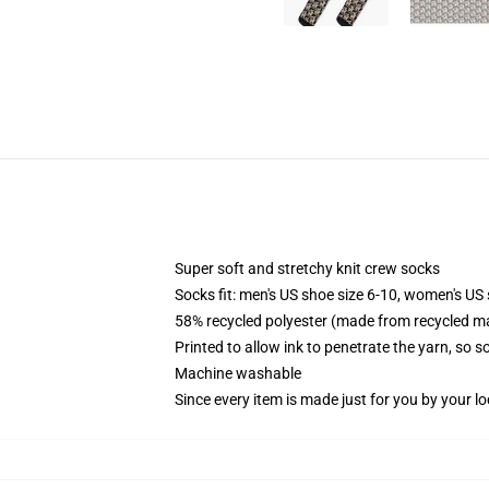
Super soft and stretchy knit crew socks
Socks fit: men's US shoe size 6-10, women's US 
58% recycled polyester (made from recycled ma
Printed to allow ink to penetrate the yarn, so 
Machine washable
Since every item is made just for you by your loc