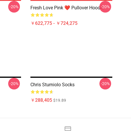
-20%
-20%
Fresh Love Pink ❤️ Pullover Hoodie
￥622,775 - ￥724,275
-20%
-20%
Chris Sturniolo Socks
￥288,405
$19.89