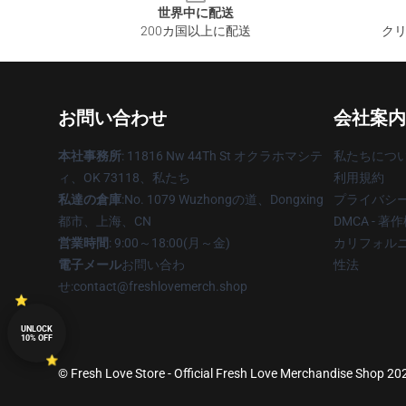
世界中に配送
200カ国以上に配送
クリ
お問い合わせ
会社案内
本社事務所
: 11816 Nw 44Th St オクラホマシテ
私たちにつ
ィ、OK 73118、私たち
利用規約
私達の倉庫
:No. 1079 Wuzhongの道、Dongxing
プライバシ
都市、上海、CN
DMCA - 
営業時間
: 9:00～18:00(月～金)
カリフォルニ
電子メール
お問い合わ
性法
せ:contact@freshlovemerch.shop
UNLOCK
10% OFF
© Fresh Love Store - Official Fresh Love Merchandise Shop 2026