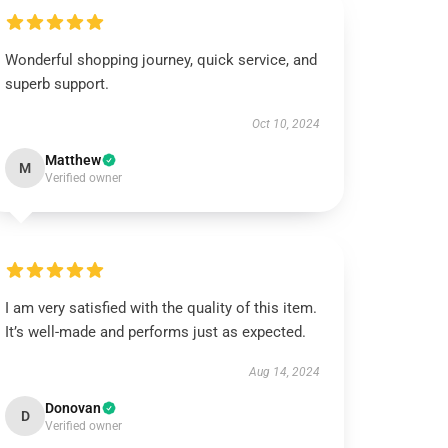
Wonderful shopping journey, quick service, and
superb support.
Oct 10, 2024
Matthew
M
Verified owner
I am very satisfied with the quality of this item.
It’s well-made and performs just as expected.
Aug 14, 2024
Donovan
D
Verified owner