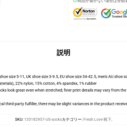
商品が届かない場合は全額
説明
shoe size 5-11, UK shoe size 3-9.5, EU shoe size 34-42.5, men's AU shoe s
terials), 22% nylon, 15% cotton, 4% spandex, 1% rubber
socks look great even when stretched; finer print details may vary from th
al third-party fulfiller, there may be slight variances in the product receiv
SKU
:
135182957-US-socks
カテゴリー
:
Fresh Love 靴下
,