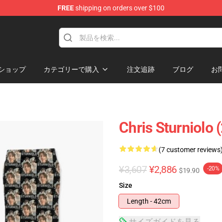
FREE
shipping on orders over $100
op
ショップ
カテゴリーで購入
注文追跡
ブログ
お
Chris Sturniolo 
(7 customer reviews
¥3,607
¥2,886
-20%
$19.90
Size
Length - 42cm
サイズガイドを見る