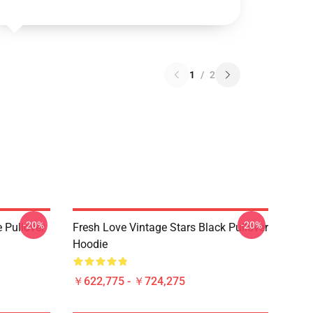
1
/
2
-20%
-20%
 Pullover
Fresh Love Vintage Stars Black Pullover
Hoodie
￥622,775 - ￥724,275