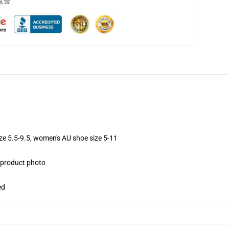
返金
ize 5.5-9.5, women's AU shoe size 5-11
e product photo
ed