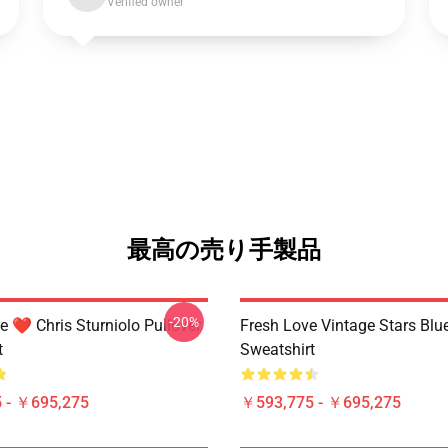
Verified owner
最高の売り手製品
-20%
e ❤️ Chris Sturniolo Pullover
Fresh Love Vintage Stars Blue
t
Sweatshirt
 - ￥695,275
￥593,775 - ￥695,275