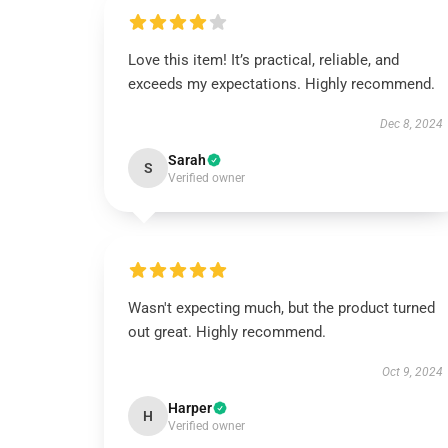
Love this item! It’s practical, reliable, and
exceeds my expectations. Highly recommend.
Dec 8, 2024
Sarah
S
Verified owner
Wasn't expecting much, but the product turned
out great. Highly recommend.
Oct 9, 2024
Harper
H
Verified owner