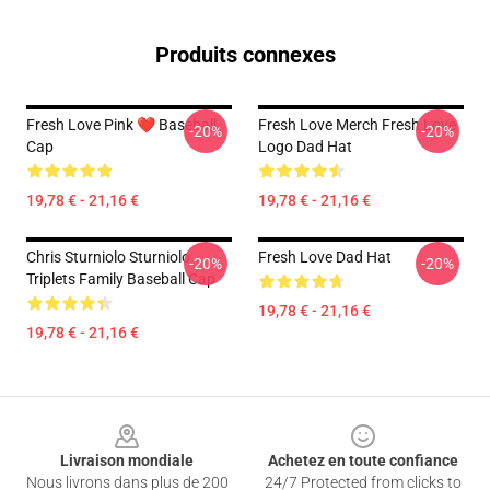
Produits connexes
Fresh Love Pink ❤️ Baseball
Fresh Love Merch Fresh Love
-20%
-20%
Cap
Logo Dad Hat
19,78 € - 21,16 €
19,78 € - 21,16 €
Chris Sturniolo Sturniolo
Fresh Love Dad Hat
-20%
-20%
Triplets Family Baseball Cap
19,78 € - 21,16 €
19,78 € - 21,16 €
Footer
Livraison mondiale
Achetez en toute confiance
Nous livrons dans plus de 200
24/7 Protected from clicks to