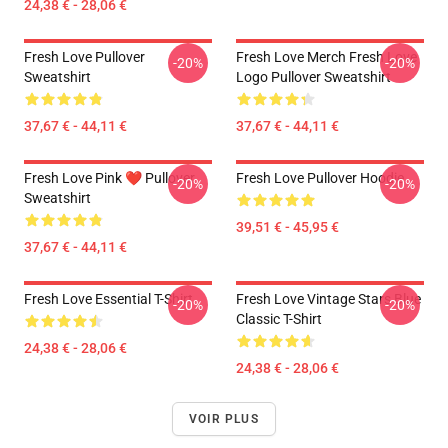
24,38 € - 28,06 €
Fresh Love Pullover
Fresh Love Merch Fresh Love
-20%
-20%
Sweatshirt
Logo Pullover Sweatshirt
37,67 € - 44,11 €
37,67 € - 44,11 €
Fresh Love Pink ❤️ Pullover
Fresh Love Pullover Hoodie
-20%
-20%
Sweatshirt
39,51 € - 45,95 €
37,67 € - 44,11 €
Fresh Love Essential T-Shirt
Fresh Love Vintage Stars Blue
-20%
-20%
Classic T-Shirt
24,38 € - 28,06 €
24,38 € - 28,06 €
VOIR PLUS