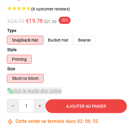
(6 customer reviews)
€24.73
€19.78
-20%
$21.50
Type
Snapback Hat
Bucket Hat
Beanie
Style
Printing
Size
56cm to 60cm
Voir le guide des tailles
Quantity
AJOUTER AU PANIER
Cette vente se termine dans
02
:
06
:
54