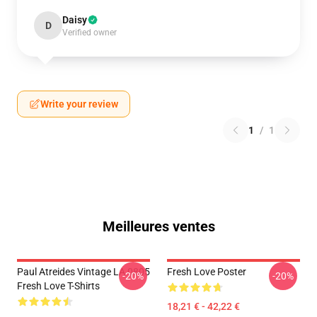
Daisy
D
Verified owner
Write your review
1
/
1
Meilleures ventes
Paul Atreides Vintage LA 0805
Fresh Love Poster
-20%
-20%
Fresh Love T-Shirts
18,21 € - 42,22 €