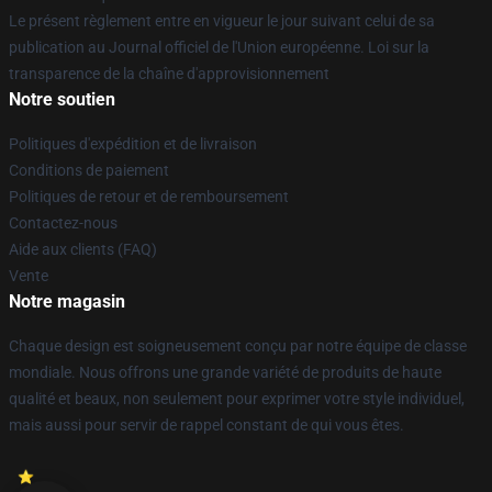
Le présent règlement entre en vigueur le jour suivant celui de sa
publication au Journal officiel de l'Union européenne. Loi sur la
transparence de la chaîne d'approvisionnement
Notre soutien
Politiques d'expédition et de livraison
Conditions de paiement
Politiques de retour et de remboursement
Contactez-nous
Aide aux clients (FAQ)
Vente
Notre magasin
Chaque design est soigneusement conçu par notre équipe de classe
mondiale. Nous offrons une grande variété de produits de haute
qualité et beaux, non seulement pour exprimer votre style individuel,
mais aussi pour servir de rappel constant de qui vous êtes.