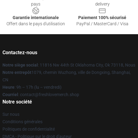
pays
delivery
Garantie internationale
Paiement 100% sécurisé
Offert dans le pays d'utilisation
PayPal / MasterCard / Visa
Contactez-nous
Notre siège social
: 11816 Nw 44th St Oklahoma City, Ok 73118, Nous
Notre entrepôt
1079, chemin Wuzhong, ville de Dongxing, Shanghai,
CN
Heure
: 9h – 17h (lu – vendredi)
Courriel
: contact@freshlovemerch.shop
Notre société
Sur nous
Conditions générales
Politiques de confidentialité
DMCA - Politique sur le droit d'auteur