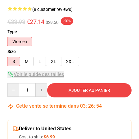
(8 customer reviews)
€33.93
€27.14
-20%
$29.50
Type
Women
Size
S
M
L
XL
2XL
Voir le guide des tailles
Quantity
AJOUTER AU PANIER
Cette vente se termine dans
03
:
26
:
54
Deliver to United States
Cost to ship:
$6.99