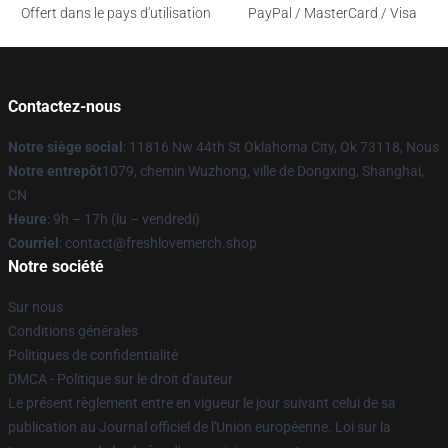
Offert dans le pays d'utilisation
PayPal / MasterCard / Visa
Contactez-nous
Notre siège social
: 11816 Nw 44th St Oklahoma City, Ok 73118, Nous
Notre entrepôt
1079, chemin Wuzhong, ville de Dongxing, Shanghai,
CN
Heure
: 9h – 17h (lu – vendredi)
Courriel
: contact@freshlovemerch.shop
Notre société
Sur nous
Conditions générales
Politiques de confidentialité
DMCA - Politique sur le droit d'auteur
Le présent règlement entre en vigueur le jour suivant celui de sa
publication au Journal officiel de l'Union européenne. Loi sur la