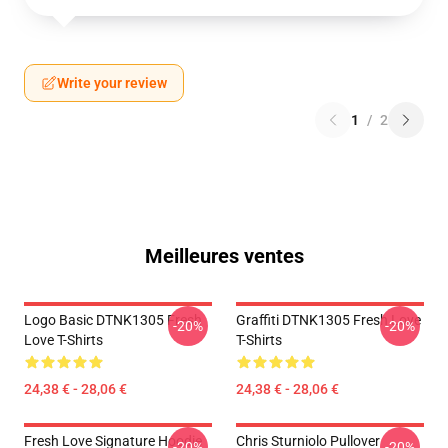
Write your review
1
/
2
Meilleures ventes
Logo Basic DTNK1305 Fresh
Graffiti DTNK1305 Fresh Love
-20%
-20%
Love T-Shirts
T-Shirts
24,38 € - 28,06 €
24,38 € - 28,06 €
Fresh Love Signature Hoodie
Chris Sturniolo Pullover
-20%
-20%