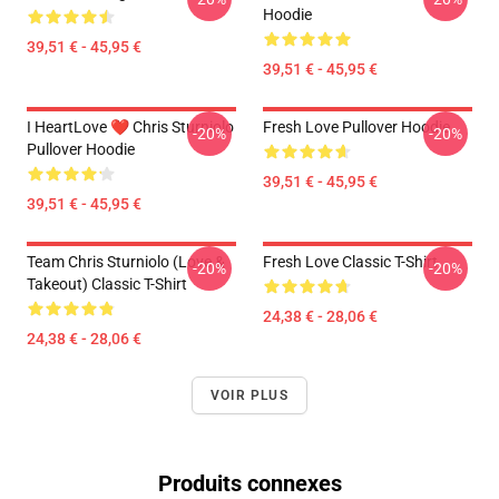
Hoodie
39,51 € - 45,95 €
39,51 € - 45,95 €
I HeartLove ❤️ Chris Sturniolo
Fresh Love Pullover Hoodie
-20%
-20%
Pullover Hoodie
39,51 € - 45,95 €
39,51 € - 45,95 €
Team Chris Sturniolo (Love &
Fresh Love Classic T-Shirt
-20%
-20%
Takeout) Classic T-Shirt
24,38 € - 28,06 €
24,38 € - 28,06 €
VOIR PLUS
Produits connexes