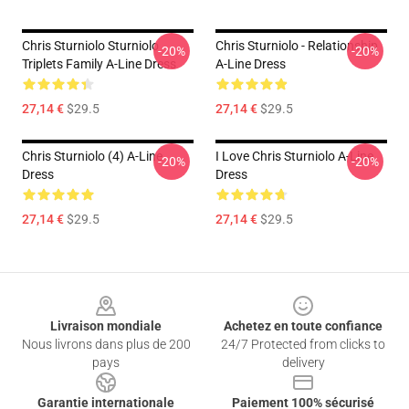
Chris Sturniolo Sturniolo
Chris Sturniolo - Relationship
-20%
-20%
Triplets Family A-Line Dress
A-Line Dress
27,14 €
$29.5
27,14 €
$29.5
Chris Sturniolo (4) A-Line
I Love Chris Sturniolo A-Line
-20%
-20%
Dress
Dress
27,14 €
$29.5
27,14 €
$29.5
Footer
Livraison mondiale
Achetez en toute confiance
Nous livrons dans plus de 200
24/7 Protected from clicks to
pays
delivery
Garantie internationale
Paiement 100% sécurisé