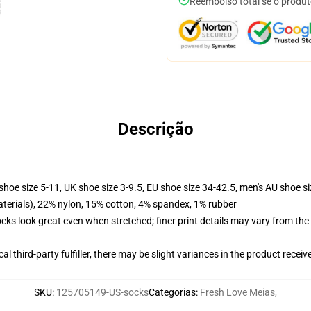
Reembolso total se o produt
Descrição
shoe size 5-11, UK shoe size 3-9.5, EU shoe size 34-42.5, men's AU shoe s
terials), 22% nylon, 15% cotton, 4% spandex, 1% rubber
socks look great even when stretched; finer print details may vary from th
al third-party fulfiller, there may be slight variances in the product receiv
SKU
:
125705149-US-socks
Categorias
:
Fresh Love Meias
,