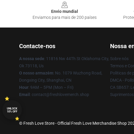
Envio mundial
Enviamos para mais de 200 países
Prote
Contacte-nos
Nossa e
A nossa sede
: 11816 Nw 44Th St Oklahoma City,
Sobre nós
Ok 73118, Us
Termos e Co
O nosso armazém
: No. 1079 Wuzhong Road,
Políticas de 
Dongxing City, Shanghai, CN
DMCA - Políti
Hour
: 9AM – 5PM (Mon – Fri)
CA SB657: Le
Email
: contact@freshlovemerch.shop
Suprimentos
UNLOCK
10% OFF
© Fresh Love Store - Official Fresh Love Merchandise Shop 2026