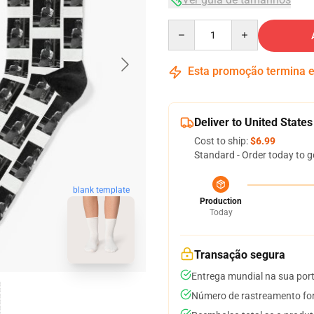
Quantity
Esta promoção termina
Deliver to United States
Cost to ship:
$6.99
Standard - Order today to g
blank template
Production
Today
Transação segura
Entrega mundial na sua por
Número de rastreamento for