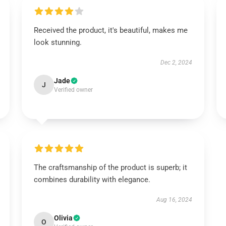
Received the product, it's beautiful, makes me
look stunning.
Dec 2, 2024
Jade
J
Verified owner
The craftsmanship of the product is superb; it
combines durability with elegance.
Aug 16, 2024
Olivia
O