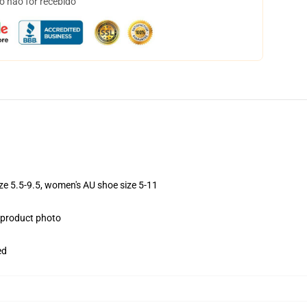
o não for recebido
ize 5.5-9.5, women's AU shoe size 5-11
e product photo
ed