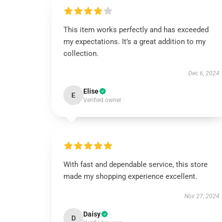
This item works perfectly and has exceeded
my expectations. It’s a great addition to my
collection.
Dec 6, 2024
Elise
E
Verified owner
With fast and dependable service, this store
made my shopping experience excellent.
Nov 27, 2024
Daisy
D