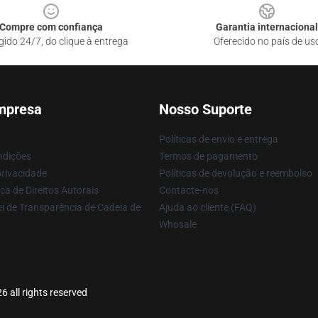
Compre com confiança
Garantia internacional
gido 24/7, do clique à entrega
Oferecido no país de us
mpresa
Nosso Suporte
Políticas de envio e entrega
ndições
Termos de pagamento
privacidade
Políticas de devolução e reembolso
ca de Direitos Autorais
Contacte-nos
i de Transparência de Cadeia de
Ajuda ao cliente (FAQ)
Whosale
 all rights reserved