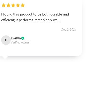
I found this product to be both durable and
efficient; it performs remarkably well.
Dec 2, 2024
Evelyn
E
Verified owner