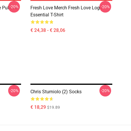
-20%
-20%
 Pullover
Fresh Love Merch Fresh Love Logo
Essential T-Shirt
€ 24,38 - € 28,06
-20%
-20%
Chris Sturniolo (2) Socks
€ 18,29
$19.89