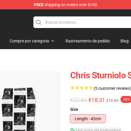
FREE
shipping on orders over $100
op
Compre por categoria
Rastreamento de pedido
Blog
Chris Sturniolo
(5 customer reviews
€22.88
€18.31
-20%
$19.90
Size
Length - 42cm
Ver guia de tamanhos