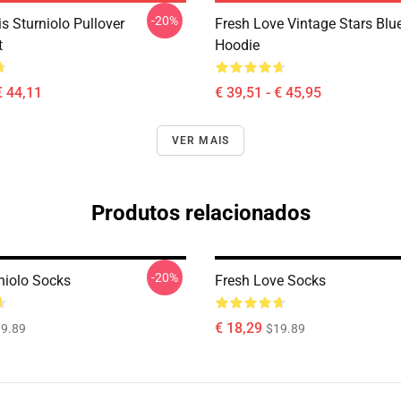
-20%
is Sturniolo Pullover
Fresh Love Vintage Stars Blue
t
Hoodie
€ 44,11
€ 39,51 - € 45,95
VER MAIS
Produtos relacionados
-20%
niolo Socks
Fresh Love Socks
€ 18,29
9.89
$19.89