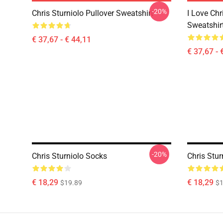
-20%
Chris Sturniolo Pullover Sweatshirt
I Love Chr
Sweatshir
€ 37,67 - € 44,11
€ 37,67 - 
-20%
Chris Sturniolo Socks
Chris Stur
€ 18,29
€ 18,29
$19.89
$1
Footer