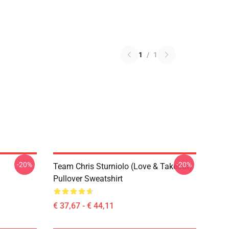
1
/
1
-20%
-20%
Team Chris Sturniolo (Love & Takeout)
Pullover Sweatshirt
€ 37,67 - € 44,11