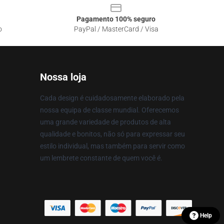
Pagamento 100% seguro
o
PayPal / MasterCard / Visa
Nossa loja
Cada design é cuidadosamente elaborado pela
nossa equipa de classe mundial. Oferecemos
uma grande variedade de produtos de alta
qualidade e bonitos, não só para expressar seu
estilo individual, mas também para servir como
um lembrete constante de quem você é.
Help