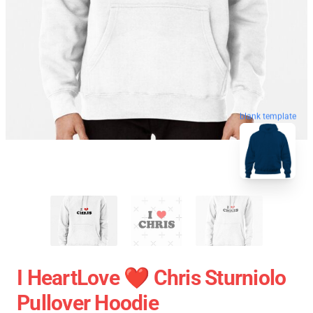
blank template
I HeartLove ❤️ Chris Sturniolo
Pullover Hoodie