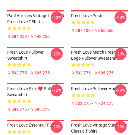
Paul Atreides Vintage LA 0805
Fresh Love Poster
-20%
-20%
Fresh Love T-Shirts
￥287,100 - ￥665,550
￥384,250 - ￥442,250
Fresh Love Pullover
Fresh Love Merch Fresh Love
-20%
-20%
Sweatshirt
Logo Pullover Sweatshirt
￥593,775 - ￥695,275
￥593,775 - ￥695,275
Fresh Love Pink ❤️ Pullover
Fresh Love Pullover Hoodie
-20%
-20%
Sweatshirt
￥622,775 - ￥724,275
￥593,775 - ￥695,275
Fresh Love Essential T-Shirt
Fresh Love Vintage Stars Blue
-20%
-20%
Classic T-Shirt