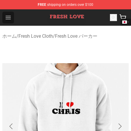
FREE
shipping on orders over $100
Fresh Love Store - Official Fresh Love Merchandise Shop
Open menu
ホーム
/
Fresh Love Cloth
/
Fresh Love パーカー