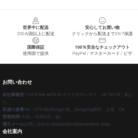
Footer
世界中に配送
安心してお買い物
200カ国以上に配送
クリックから配送まで24/7保護
国際保証
100％安全なチェックアウト
使用国で提供
PayPal / マスターカード / ビザ
お問い合わせ
本社事務所
: 11816 Nw 44Th St オクラホマシティ、OK 73118、私た
ち
私達の倉庫
:No. 1079 Wuzhongの道、Dongxing都市、上海、CN
営業時間
: 9:00～18:00(月～金)
電子メール
お問い合わせ:contact@freshlovemerch.shop
会社案内