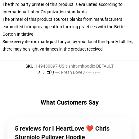
The third party printer of this product is evaluated according to
International Labor Organization standards
The printer of this product sources blanks from manufacturers
committed to improving cotton farming practices with the Better
Cotton Initiative
Since every item is made just for you by your local third-party fulfiller,
there may be slight variances in the product received
SKU
:
149430897-US-t-shirt-mhoodie-DEFAULT
カテゴリー
:
Fresh Love パーカー
,
What Customers Say
5 reviews for I HeartLove ❤️ Chris
Sturniolo Pullover Hoodie