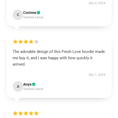
Dec 4, 2024
Corinne
C
Verified owner
The adorable design of this Fresh Love hoodie made
me buy it, and I was happy with how quickly it
arrived.
Dec 1, 2024
Anya
A
Verified owner