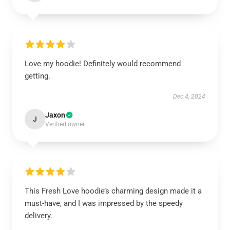
Love my hoodie! Definitely would recommend
getting.
Dec 4, 2024
Jaxon
J
Verified owner
This Fresh Love hoodie’s charming design made it a
must-have, and I was impressed by the speedy
delivery.