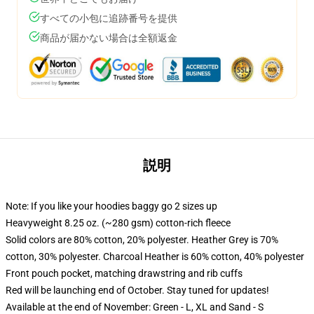
すべての小包に追跡番号を提供
商品が届かない場合は全額返金
説明
Note: If you like your hoodies baggy go 2 sizes up
Heavyweight 8.25 oz. (~280 gsm) cotton-rich fleece
Solid colors are 80% cotton, 20% polyester. Heather Grey is 70%
cotton, 30% polyester. Charcoal Heather is 60% cotton, 40% polyester
Front pouch pocket, matching drawstring and rib cuffs
Red will be launching end of October. Stay tuned for updates!
Available at the end of November: Green - L, XL and Sand - S