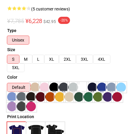
(5 customer reviews)
¥7,785
¥6,228
-20%
$42.95
Type
Unisex
Size
S
M
L
XL
2XL
3XL
4XL
5XL
Color
Default
Print Location