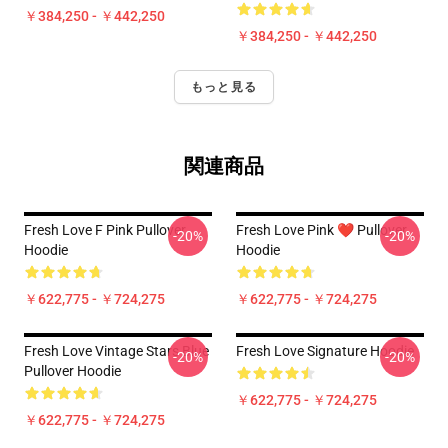
￥384,250 - ￥442,250
￥384,250 - ￥442,250
もっと見る
関連商品
Fresh Love F Pink Pullover
Fresh Love Pink ❤️ Pullover
-20%
-20%
Hoodie
Hoodie
￥622,775 - ￥724,275
￥622,775 - ￥724,275
Fresh Love Vintage Stars Blue
Fresh Love Signature Hoodie
-20%
-20%
Pullover Hoodie
￥622,775 - ￥724,275
￥622,775 - ￥724,275