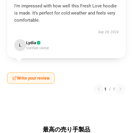
I’m impressed with how well this Fresh Love hoodie
is made. It’s perfect for cold weather and feels very
comfortable.
Sep 28, 2024
Lydia
L
Verified owner
Write your review
1
/
1
最高の売り手製品