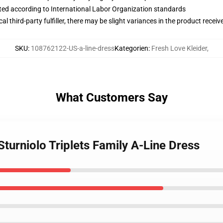
uated according to International Labor Organization standards
al third-party fulfiller, there may be slight variances in the product receiv
SKU
:
108762122-US-a-line-dress
Kategorien
:
Fresh Love Kleider
,
What Customers Say
 Sturniolo Triplets Family A-Line Dress