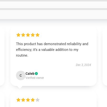
This product has demonstrated reliability and
efficiency; it’s a valuable addition to my
routine.
Dec 3, 2024
Caleb
C
Verified owner