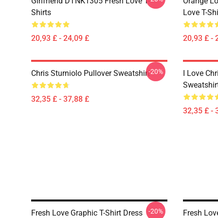
Girlfriend DTNK1305 Fresh Love T-
Orange Lo
Shirts
Love T-Shi
20,93 £ - 24,09 £
20,93 £ - 
-20%
Chris Sturniolo Pullover Sweatshirt
I Love Chr
Sweatshir
32,35 £ - 37,88 £
32,35 £ - 
-20%
Fresh Love Graphic T-Shirt Dress
Fresh Lov