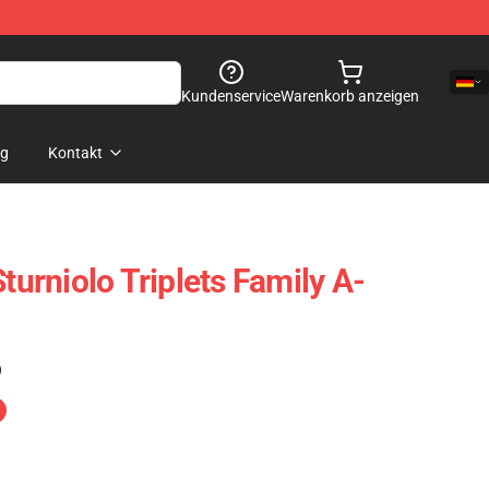
Kundenservice
Warenkorb anzeigen
og
Kontakt
Sturniolo Triplets Family A-
)