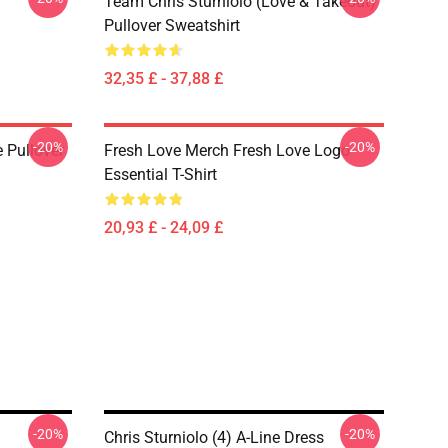
Team Chris Sturniolo (Love & Takeout)
Pullover Sweatshirt
32,35 £ - 37,88 £
-20%
-20%
 Pullover
Fresh Love Merch Fresh Love Logo
Essential T-Shirt
20,93 £ - 24,09 £
-20%
-20%
Chris Sturniolo (4) A-Line Dress