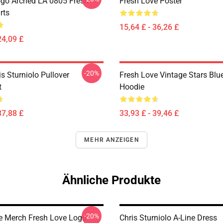
go Arched LA 0805 Fresh
Fresh Love Poster
rts
15,64 £ - 36,26 £
24,09 £
-20%
is Sturniolo Pullover
Fresh Love Vintage Stars Blue
t
Hoodie
37,88 £
33,93 £ - 39,46 £
MEHR ANZEIGEN
Ähnliche Produkte
-20%
e Merch Fresh Love Logo
Chris Sturniolo A-Line Dress