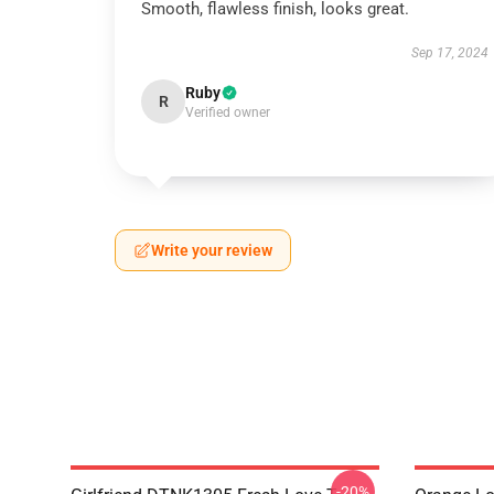
Smooth, flawless finish, looks great.
Sep 17, 2024
Ruby
R
Verified owner
Write your review
-20%