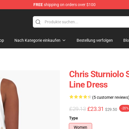
FREE
shipping on orders over $100
op
op
Nach Kategorie einkaufen
Bestellung verfolgen
Bl
Chris Sturniolo 
Line Dress
(5 customer reviews
£29.13
£23.31
-20%
$29.50
Type
Women