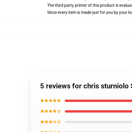
The third party printer of this product is eval
Since every item is made just for you by your loc
5 reviews for chris sturniolo
★★★★★
★★★★☆
★★★☆☆