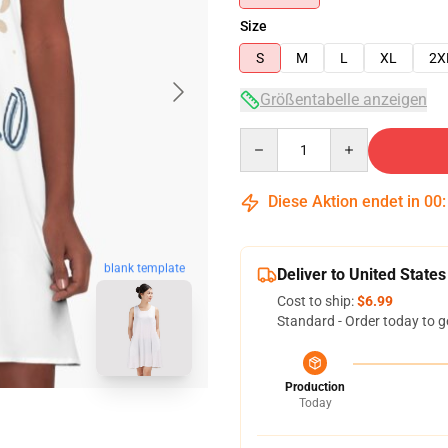
Size
S
M
L
XL
2X
Größentabelle anzeigen
Quantity
Diese Aktion endet in
00
blank template
Deliver to United States
Cost to ship:
$6.99
Standard - Order today to g
Production
Today