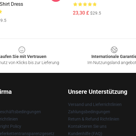
Shirt Dress
23,30 £
$29.5
9.5
aufen Sie mit Vertrauen
Internationale Garanti
utz von Klicks bis zur Lieferung
Im Nutzungsland angebo
irma
Unsere Unterstützung
Versand und Lieferrichtlinien
Geschäftsbedingungen
Zahlungsbedingungen
ichtlinien
Return & Refund Richtlinien
ight Policy
Kontaktieren Sie uns
eferkettentransparenzgesetz
Kundenhilfe (FAQ)