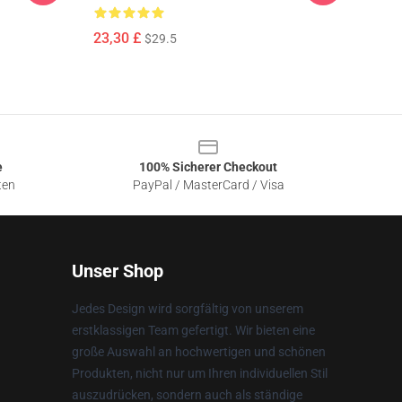
23,30 £
$29.5
e
100% Sicherer Checkout
ten
PayPal / MasterCard / Visa
Unser Shop
Jedes Design wird sorgfältig von unserem
erstklassigen Team gefertigt. Wir bieten eine
große Auswahl an hochwertigen und schönen
Produkten, nicht nur um Ihren individuellen Stil
auszudrücken, sondern auch als ständige