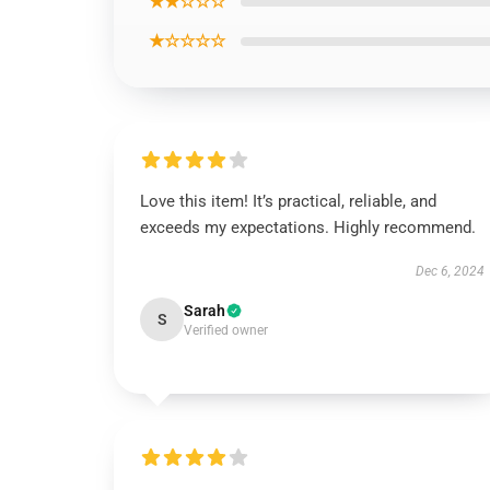
★★☆☆☆
★☆☆☆☆
Love this item! It’s practical, reliable, and
exceeds my expectations. Highly recommend.
Dec 6, 2024
Sarah
S
Verified owner