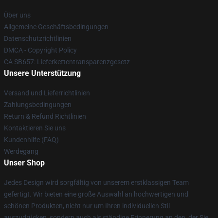
Über uns
Allgemeine Geschäftsbedingungen
Datenschutzrichtlinien
DMCA - Copyright Policy
CA SB657: Lieferkettentransparenzgesetz
Unsere Unterstützung
Versand und Lieferrichtlinien
Zahlungsbedingungen
Return & Refund Richtlinien
Kontaktieren Sie uns
Kundenhilfe (FAQ)
Werdegang
Unser Shop
Jedes Design wird sorgfältig von unserem erstklassigen Team
gefertigt. Wir bieten eine große Auswahl an hochwertigen und
schönen Produkten, nicht nur um Ihren individuellen Stil
auszudrücken, sondern auch als ständige Erinnerung an den, der Sie