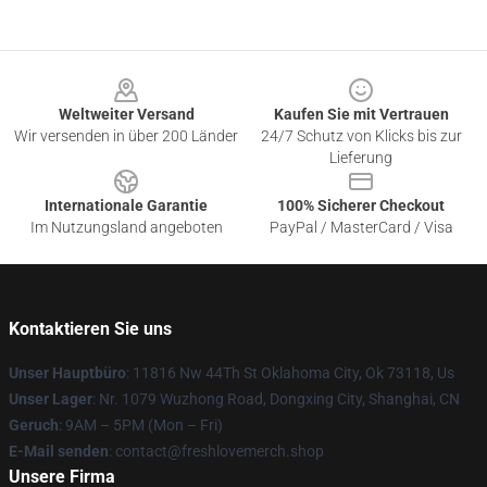
Footer
Weltweiter Versand
Kaufen Sie mit Vertrauen
Wir versenden in über 200 Länder
24/7 Schutz von Klicks bis zur
Lieferung
Internationale Garantie
100% Sicherer Checkout
Im Nutzungsland angeboten
PayPal / MasterCard / Visa
Kontaktieren Sie uns
Unser Hauptbüro
: 11816 Nw 44Th St Oklahoma City, Ok 73118, Us
Unser Lager
: Nr. 1079 Wuzhong Road, Dongxing City, Shanghai, CN
Geruch
: 9AM – 5PM (Mon – Fri)
E-Mail senden
: contact@freshlovemerch.shop
Unsere Firma