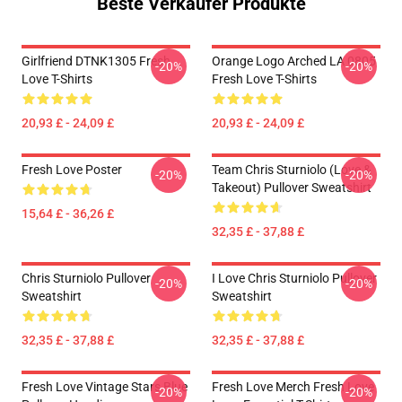
Beste Verkäufer Produkte
Girlfriend DTNK1305 Fresh
Orange Logo Arched LA 0805
-20%
-20%
Love T-Shirts
Fresh Love T-Shirts
20,93 £ - 24,09 £
20,93 £ - 24,09 £
Fresh Love Poster
Team Chris Sturniolo (Love &
-20%
-20%
Takeout) Pullover Sweatshirt
15,64 £ - 36,26 £
32,35 £ - 37,88 £
Chris Sturniolo Pullover
I Love Chris Sturniolo Pullover
-20%
-20%
Sweatshirt
Sweatshirt
32,35 £ - 37,88 £
32,35 £ - 37,88 £
Fresh Love Vintage Stars Blue
Fresh Love Merch Fresh Love
-20%
-20%