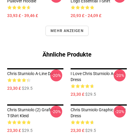
Pullover Hoodie
Logo Essential T-Shirt
33,93 £ - 39,46 £
20,93 £ - 24,09 £
MEHR ANZEIGEN
Ähnliche Produkte
Chris Sturniolo A-Line Dress
I Love Chris Sturniolo A-Line
-20%
-20%
Dress
23,30 £
$29.5
23,30 £
$29.5
Chris Sturniolo (2) Grafisches
Chris Sturniolo Graphic T-Shirt
-20%
-20%
T-Shirt Kleid
Dress
23,30 £
$29.5
23,30 £
$29.5