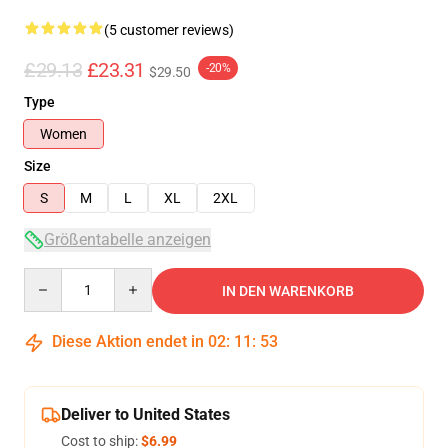
(5 customer reviews)
£29.13
£23.31
-20%
$29.50
Type
Women
Size
S
M
L
XL
2XL
Größentabelle anzeigen
Quantity
IN DEN WARENKORB
Diese Aktion endet in
02
:
11
:
52
Deliver to United States
Cost to ship:
$6.99