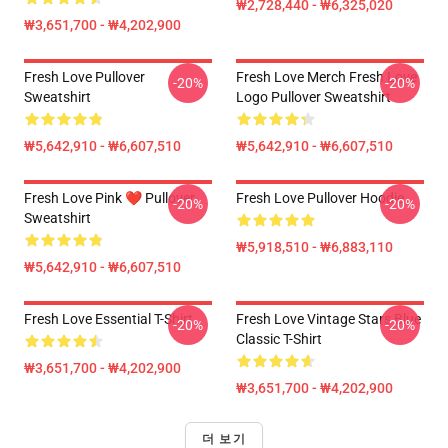
₩2,728,440 - ₩6,325,020
₩3,651,700 - ₩4,202,900
Fresh Love Pullover
Fresh Love Merch Fresh Love
-20%
-20%
Sweatshirt
Logo Pullover Sweatshirt
₩5,642,910 - ₩6,607,510
₩5,642,910 - ₩6,607,510
Fresh Love Pink ❤️ Pullover
Fresh Love Pullover Hoodie
-20%
-20%
Sweatshirt
₩5,918,510 - ₩6,883,110
₩5,642,910 - ₩6,607,510
Fresh Love Essential T-Shirt
Fresh Love Vintage Stars Blue
-20%
-20%
Classic T-Shirt
₩3,651,700 - ₩4,202,900
₩3,651,700 - ₩4,202,900
더 보기