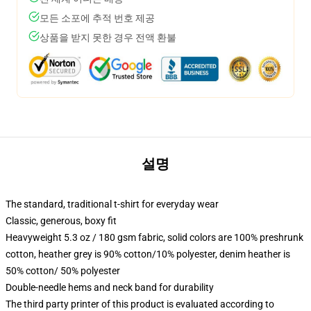
모든 소포에 추적 번호 제공
상품을 받지 못한 경우 전액 환불
설명
The standard, traditional t-shirt for everyday wear
Classic, generous, boxy fit
Heavyweight 5.3 oz / 180 gsm fabric, solid colors are 100% preshrunk
cotton, heather grey is 90% cotton/10% polyester, denim heather is
50% cotton/ 50% polyester
Double-needle hems and neck band for durability
The third party printer of this product is evaluated according to