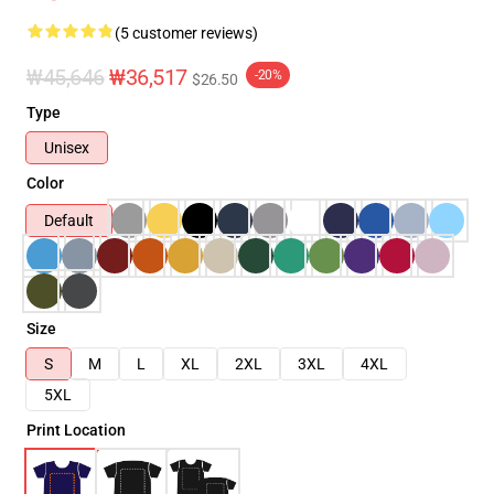
(5 customer reviews)
₩45,646
₩36,517
-20%
$26.50
Type
Unisex
Color
Default
Size
S
M
L
XL
2XL
3XL
4XL
5XL
Print Location