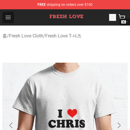
FREE
shipping on orders over $100
Fresh Love Store - Official Fresh Love Merchandise Shop
Open menu
홈
/
Fresh Love Cloth
/
Fresh Love T-셔츠