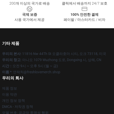
200개 이상의 국가로 배송
클릭에서 배송까지 24/7 보호
국제 보증
100% 안전한 결제
사용 국가에서 제공
페이팔 / 마스터카드 / 비자
기타 제품
우리의 본사
: 11816 Nw 44Th St 오클라호마 시티, 오크 73118, 미국
우리의 창고
: 아니오 1079 Wuzhong 도로, Dongxing 시, 상해, CN
시간 :
: 오전 9시 ~ 오후 5시 (월 ~ 금)
이름 *
: 연락처@freshlovemerch.shop
우리의 회사
제품 정보
이용 약관
개인 정보 정책
DMCA - 저작권 정책
모델 번호: 공급망 투명성 행위