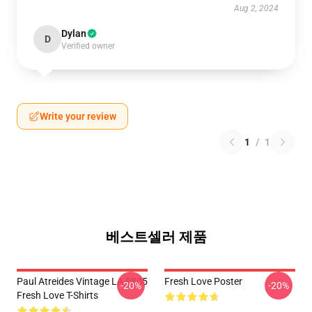
Aug 2, 2024
Dylan
D
Verified owner
Write your review
1
/
1
베스트셀러 제품
Paul Atreides Vintage LA 0805
Fresh Love Poster
-20%
-20%
Fresh Love T-Shirts