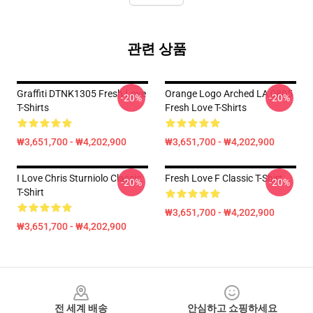
관련 상품
Graffiti DTNK1305 Fresh Love
Orange Logo Arched LA 0805
-20%
-20%
T-Shirts
Fresh Love T-Shirts
₩3,651,700 - ₩4,202,900
₩3,651,700 - ₩4,202,900
I Love Chris Sturniolo Classic
Fresh Love F Classic T-Shirt
-20%
-20%
T-Shirt
₩3,651,700 - ₩4,202,900
₩3,651,700 - ₩4,202,900
Footer
전 세계 배송
안심하고 쇼핑하세요