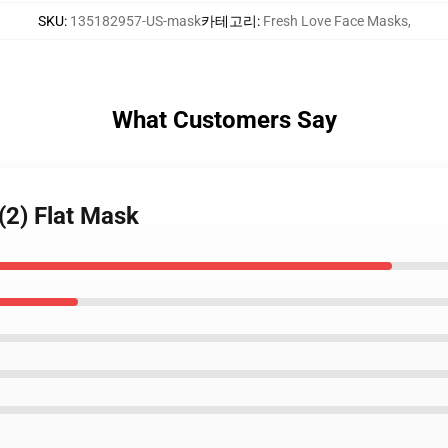
SKU
:
135182957-US-mask
카테고리
:
Fresh Love Face Masks
,
What Customers Say
 (2) Flat Mask