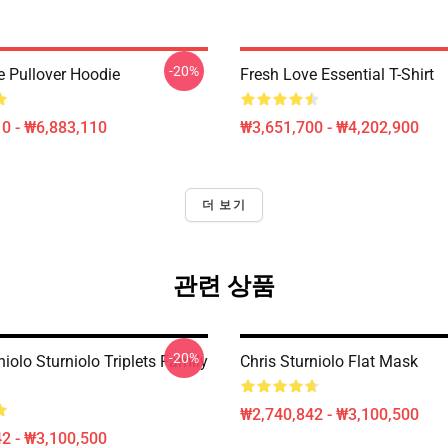
-20%
e Pullover Hoodie
Fresh Love Essential T-Shirt
0 - ₩6,883,110
₩3,651,700 - ₩4,202,900
더 보기
관련 상품
-20%
niolo Sturniolo Triplets Family
Chris Sturniolo Flat Mask
₩2,740,842 - ₩3,100,500
2 - ₩3,100,500