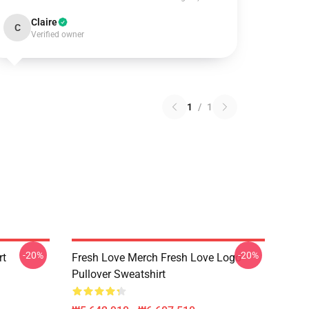
Claire
C
Verified owner
1
/
1
-20%
-20%
rt
Fresh Love Merch Fresh Love Logo
Pullover Sweatshirt