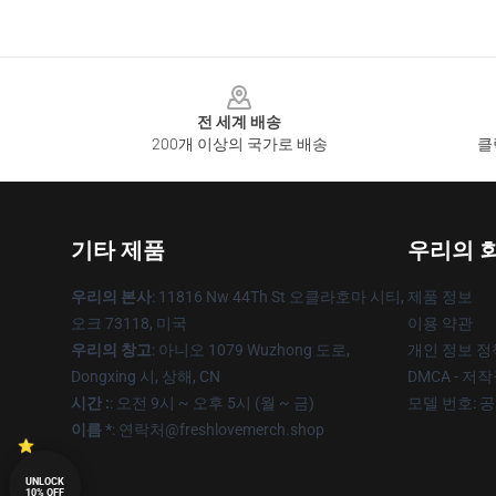
Footer
전 세계 배송
200개 이상의 국가로 배송
클
기타 제품
우리의 
우리의 본사
: 11816 Nw 44Th St 오클라호마 시티,
제품 정보
오크 73118, 미국
이용 약관
우리의 창고
: 아니오 1079 Wuzhong 도로,
개인 정보 정
Dongxing 시, 상해, CN
DMCA - 저
시간 :
: 오전 9시 ~ 오후 5시 (월 ~ 금)
모델 번호: 
이름 *
: 연락처@freshlovemerch.shop
UNLOCK
10% OFF