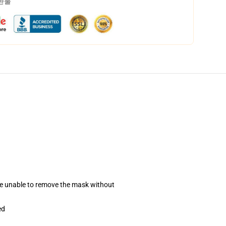
 환불
se unable to remove the mask without
ed