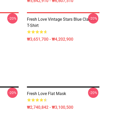
₩5,642,910 - ₩6,607,510
-20%
-20%
Fresh Love Vintage Stars Blue Classic
T-Shirt
₩3,651,700 - ₩4,202,900
-20%
-20%
Fresh Love Flat Mask
₩2,740,842 - ₩3,100,500