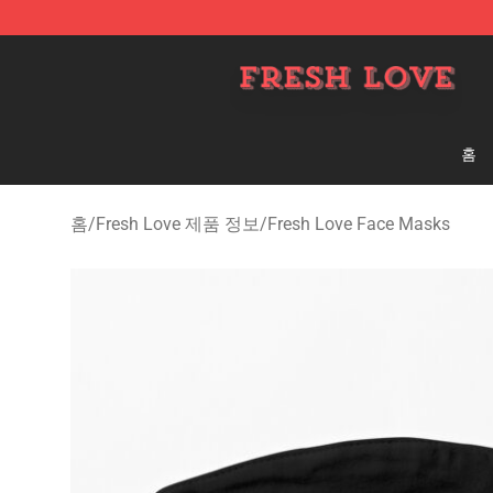
Fresh Love Store - Official Fresh Love Merchandise Sh
홈
홈
/
Fresh Love 제품 정보
/
Fresh Love Face Masks