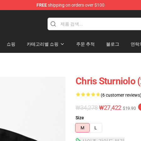
FREE
shipping on orders over $100
op
쇼핑
카테고리별 쇼핑
주문 추적
블로그
연락
Chris Sturniolo 
(6 customer reviews
₩34,278
₩27,422
$19.90
Size
M
L
사이즈 가이드 보기