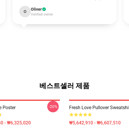
Oliver
O
Verified owner
베스트셀러 제품
-20%
e Poster
Fresh Love Pullover Sweatshi
0 - ₩6,325,020
₩5,642,910 - ₩6,607,510