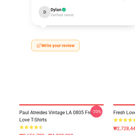
Dylan
D
Verified owner
Write your review
-20%
Paul Atreides Vintage LA 0805 Fresh
Fresh Lov
Love T-Shirts
₩2,728,44