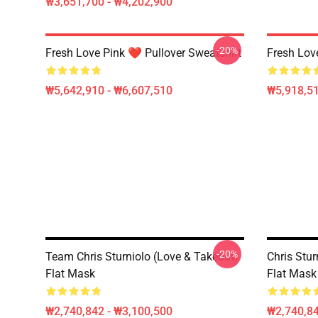
₩3,651,700 - ₩4,202,900
-20%
Fresh Love Pink ❤️ Pullover Sweatshirt
Fresh Lov
₩5,642,910 - ₩6,607,510
₩5,918,51
-20%
Team Chris Sturniolo (Love & Takeout)
Chris Stur
Flat Mask
Flat Mask
₩2,740,842 - ₩3,100,500
₩2,740,84