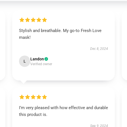
Stylish and breathable. My go-to Fresh Love
mask!
Dec 8, 2024
Landon
L
Verified owner
I’m very pleased with how effective and durable
this product is.
Sep 9, 2024