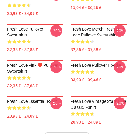
15,64 £ - 36,26 £
20,93 £ - 24,09 £
Fresh Love Pullover
Fresh Love Merch Fresh Love
-20%
-20%
Sweatshirt
Logo Pullover Sweatshirt
32,35 £ - 37,88 £
32,35 £ - 37,88 £
Fresh Love Pink ❤️ Pullover
Fresh Love Pullover Hoodie
-20%
-20%
Sweatshirt
33,93 £ - 39,46 £
32,35 £ - 37,88 £
Fresh Love Essential T-Shirt
Fresh Love Vintage Stars Blue
-20%
-20%
Classic T-Shirt
20,93 £ - 24,09 £
20,93 £ - 24,09 £