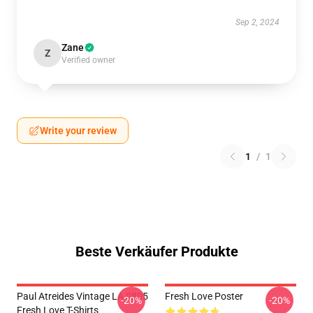
Sep 2, 2024
Zane
Z
Verified owner
Write your review
1
/
1
Beste Verkäufer Produkte
Paul Atreides Vintage LA 0805
Fresh Love Poster
-20%
-20%
Fresh Love T-Shirts