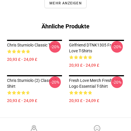
MEHR ANZEIGEN
Ähnliche Produkte
Chris Sturniolo Classic T-Shirt
Girlfriend DTNK1305 Fresh
-20%
-20%
Love T-Shirts
20,93 £ - 24,09 £
20,93 £ - 24,09 £
Chris Sturniolo (2) Classic T-
Fresh Love Merch Fresh Love
-20%
-20%
Shirt
Logo Essential T-Shirt
20,93 £ - 24,09 £
20,93 £ - 24,09 £
Footer