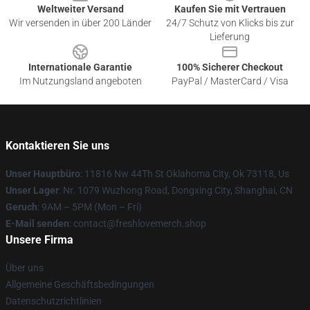
Weltweiter Versand
Kaufen Sie mit Vertrauen
Wir versenden in über 200 Länder
24/7 Schutz von Klicks bis zur
Lieferung
Internationale Garantie
100% Sicherer Checkout
Im Nutzungsland angeboten
PayPal / MasterCard / Visa
Kontaktieren Sie uns
Unser Hauptbüro
: 11816 Nw 44Th St Oklahoma City, Ok 73118, Us
Unser Lager
: Nr. 1079 Wuzhong Road, Dongxing City, Shanghai, CN
Geruch
: 9AM – 5PM (Mon – Fri)
E-Mail senden
: contact@freshlovemerch.shop
Unsere Firma
Über uns
Allgemeine Geschäftsbedingungen
Datenschutzrichtlinien