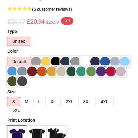
(5 customer reviews)
£26.17
£20.94
-20%
$26.50
Type
Unisex
Color
Default
Size
S
M
L
XL
2XL
3XL
4XL
5XL
Print Location