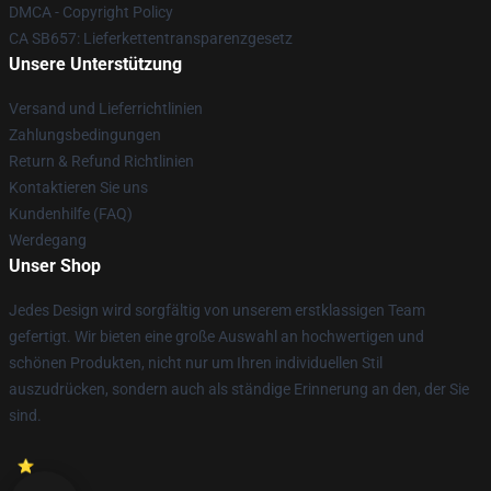
DMCA - Copyright Policy
CA SB657: Lieferkettentransparenzgesetz
Unsere Unterstützung
Versand und Lieferrichtlinien
Zahlungsbedingungen
Return & Refund Richtlinien
Kontaktieren Sie uns
Kundenhilfe (FAQ)
Werdegang
Unser Shop
Jedes Design wird sorgfältig von unserem erstklassigen Team
gefertigt. Wir bieten eine große Auswahl an hochwertigen und
schönen Produkten, nicht nur um Ihren individuellen Stil
auszudrücken, sondern auch als ständige Erinnerung an den, der Sie
sind.