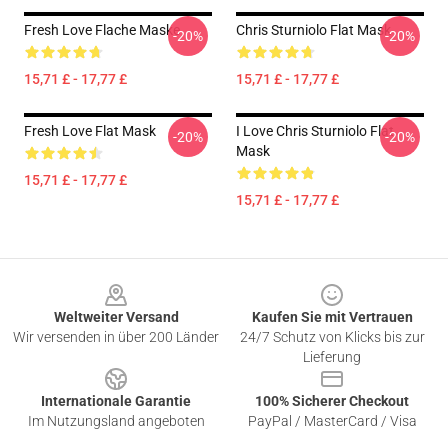
Fresh Love Flache Maske
Chris Sturniolo Flat Mask
-20%
-20%
15,71 £ - 17,77 £
15,71 £ - 17,77 £
Fresh Love Flat Mask
I Love Chris Sturniolo Flat
-20%
-20%
Mask
15,71 £ - 17,77 £
15,71 £ - 17,77 £
Footer
Weltweiter Versand
Kaufen Sie mit Vertrauen
Wir versenden in über 200 Länder
24/7 Schutz von Klicks bis zur
Lieferung
Internationale Garantie
100% Sicherer Checkout
Im Nutzungsland angeboten
PayPal / MasterCard / Visa