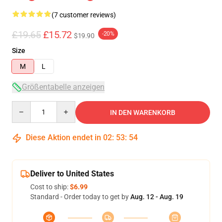
(7 customer reviews)
£19.65
£15.72
-20%
$19.90
Size
M
L
Größentabelle anzeigen
Quantity
IN DEN WARENKORB
Diese Aktion endet in
02
:
53
:
54
Deliver to United States
Cost to ship:
$6.99
Standard - Order today to get by
Aug. 12 - Aug. 19