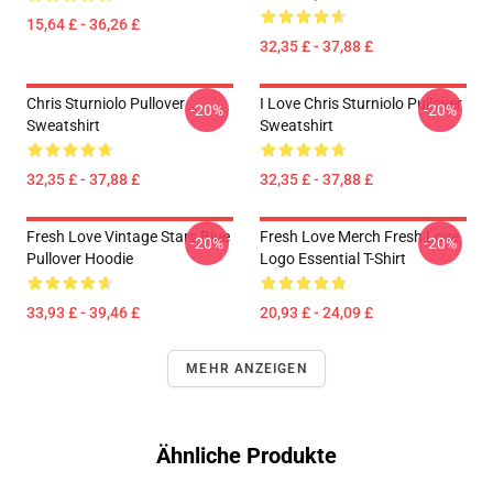
15,64 £ - 36,26 £
32,35 £ - 37,88 £
Chris Sturniolo Pullover
I Love Chris Sturniolo Pullover
-20%
-20%
Sweatshirt
Sweatshirt
32,35 £ - 37,88 £
32,35 £ - 37,88 £
Fresh Love Vintage Stars Blue
Fresh Love Merch Fresh Love
-20%
-20%
Pullover Hoodie
Logo Essential T-Shirt
33,93 £ - 39,46 £
20,93 £ - 24,09 £
MEHR ANZEIGEN
Ähnliche Produkte