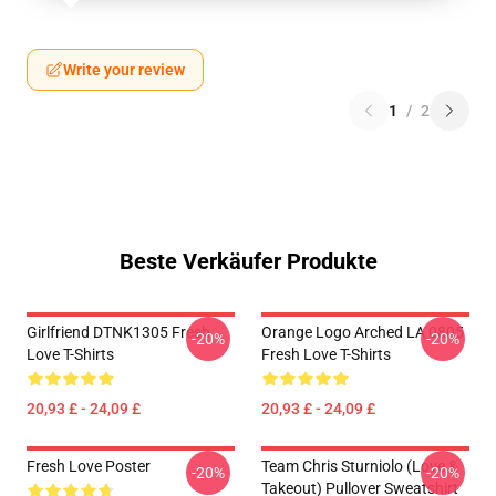
Write your review
1
/
2
Beste Verkäufer Produkte
Girlfriend DTNK1305 Fresh
Orange Logo Arched LA 0805
-20%
-20%
Love T-Shirts
Fresh Love T-Shirts
20,93 £ - 24,09 £
20,93 £ - 24,09 £
Fresh Love Poster
Team Chris Sturniolo (Love &
-20%
-20%
Takeout) Pullover Sweatshirt