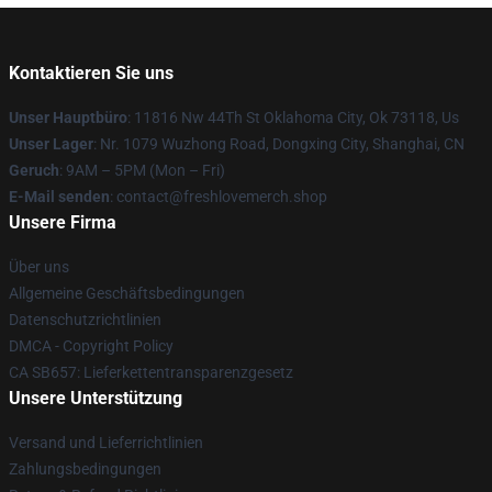
Kontaktieren Sie uns
Unser Hauptbüro
: 11816 Nw 44Th St Oklahoma City, Ok 73118, Us
Unser Lager
: Nr. 1079 Wuzhong Road, Dongxing City, Shanghai, CN
Geruch
: 9AM – 5PM (Mon – Fri)
E-Mail senden
: contact@freshlovemerch.shop
Unsere Firma
Über uns
Allgemeine Geschäftsbedingungen
Datenschutzrichtlinien
DMCA - Copyright Policy
CA SB657: Lieferkettentransparenzgesetz
Unsere Unterstützung
Versand und Lieferrichtlinien
Zahlungsbedingungen