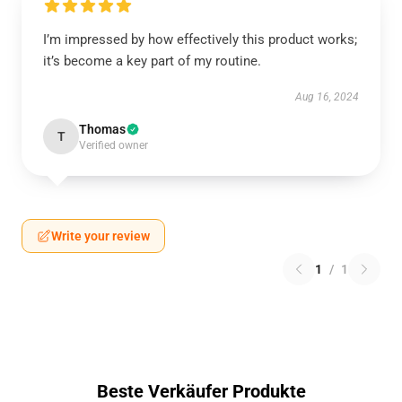
I’m impressed by how effectively this product works;
it’s become a key part of my routine.
Aug 16, 2024
Thomas
T
Verified owner
Write your review
1
/
1
Beste Verkäufer Produkte