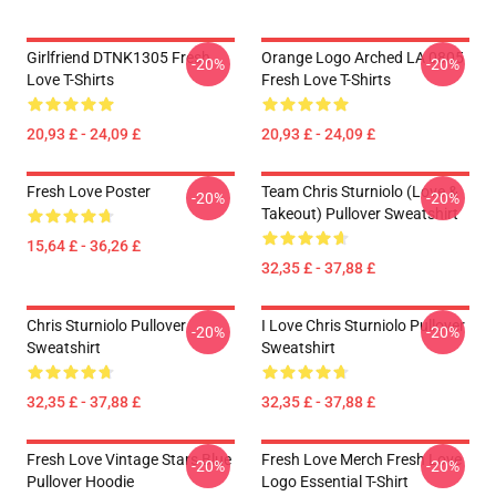
Girlfriend DTNK1305 Fresh
Orange Logo Arched LA 0805
-20%
-20%
Love T-Shirts
Fresh Love T-Shirts
20,93 £ - 24,09 £
20,93 £ - 24,09 £
Fresh Love Poster
Team Chris Sturniolo (Love &
-20%
-20%
Takeout) Pullover Sweatshirt
15,64 £ - 36,26 £
32,35 £ - 37,88 £
Chris Sturniolo Pullover
I Love Chris Sturniolo Pullover
-20%
-20%
Sweatshirt
Sweatshirt
32,35 £ - 37,88 £
32,35 £ - 37,88 £
Fresh Love Vintage Stars Blue
Fresh Love Merch Fresh Love
-20%
-20%
Pullover Hoodie
Logo Essential T-Shirt