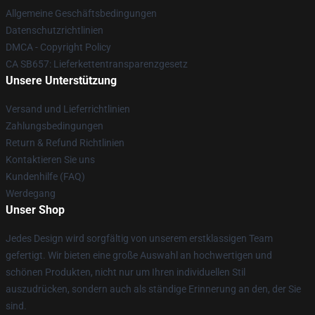
Allgemeine Geschäftsbedingungen
Datenschutzrichtlinien
DMCA - Copyright Policy
CA SB657: Lieferkettentransparenzgesetz
Unsere Unterstützung
Versand und Lieferrichtlinien
Zahlungsbedingungen
Return & Refund Richtlinien
Kontaktieren Sie uns
Kundenhilfe (FAQ)
Werdegang
Unser Shop
Jedes Design wird sorgfältig von unserem erstklassigen Team
gefertigt. Wir bieten eine große Auswahl an hochwertigen und
schönen Produkten, nicht nur um Ihren individuellen Stil
auszudrücken, sondern auch als ständige Erinnerung an den, der Sie
sind.